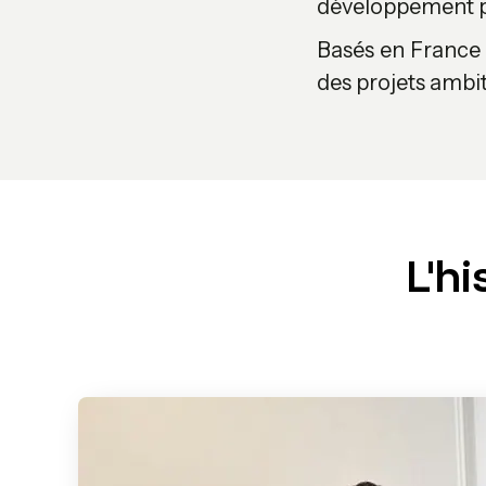
développement pe
Basés en France e
des projets ambit
L'h