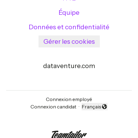
Équipe
Données et confidentialité
Gérer les cookies
dataventure.com
Connexion employé
Connexion candidat
·
Français
Changer la langue